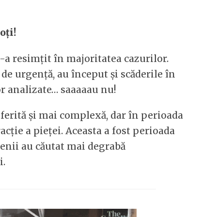
oți!
-a resimțit în majoritatea cazurilor.
de urgență, au început și scăderile în
r analizate… saaaaau nu!
diferită și mai complexă, dar în perioada
racție a pieței. Aceasta a fost perioada
amenii au căutat mai degrabă
i.