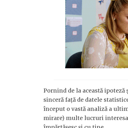
Pornind de la această ipoteză
sinceră față de datele statist
început o vastă analiză a ulti
mirare) multe lucruri interesa
împărtășesc și cu tine.