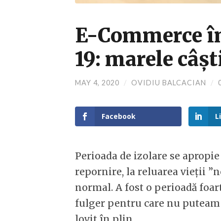
E-Commerce în
19: marele câșt
MAY 4, 2020
/
OVIDIU BALCACIAN
/
Facebook
L
Perioada de izolare se apropie
repornire, la reluarea vieții ”
normal. A fost o perioadă foart
fulger pentru care nu puteam î
lovit în plin.