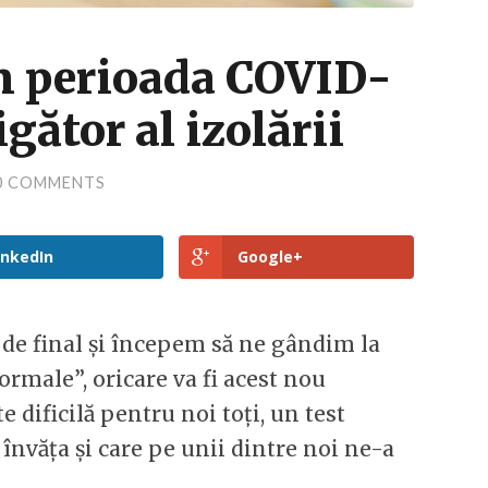
 perioada COVID-
igător al izolării
0 COMMENTS
inkedIn
Google+
 de final și începem să ne gândim la
normale”, oricare va fi acest nou
e dificilă pentru noi toți, un test
nvăța și care pe unii dintre noi ne-a