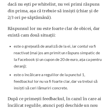
dacă nu ești pe whitelist, nu vei primi răspuns
din prima, așa că trebuie să insiști (chiar și de
2/3 ori pe săptămână).
Răspunsul lor nu este foarte clar de obicei, dar
există cam două situații:
este o greșeală de analiză de la ei, iar contul va fi
reactivat (mai jos am primit un răspuns simpatic de
la Facebook și un cupon de 20 de euro, așa ca pentru
deranj);
este o încălcare a regulilor de la punctul 1,
feedbackul lor nu va fi foarte clar, dar va trebui să
insiști să ceri lămuriri concrete.
După ce primești feedbackul, în cazul în care ai
încălcat regulile, atunci poți deschide un nou