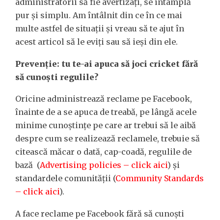
administratorii să fie avertizați, se întâmplă
pur și simplu. Am întâlnit din ce în ce mai
multe astfel de situații și vreau să te ajut în
acest articol să le eviți sau să ieși din ele.
Prevenție: tu te-ai apuca să joci cricket fără
să cunoști regulile?
Oricine administrează reclame pe Facebook,
înainte de a se apuca de treabă, pe lângă acele
minime cunoștințe pe care ar trebui să le aibă
despre cum se realizează reclamele, trebuie să
citească măcar o dată, cap-coadă, regulile de
bază (
Advertising policies – click aici
) și
standardele comunității (
Community Standards
– click aici
).
A face reclame pe Facebook fără să cunoști