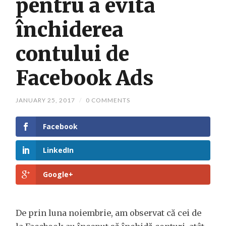
pentru a evita
închiderea
contului de
Facebook Ads
JANUARY 25, 2017
/
0 COMMENTS
Facebook
LinkedIn
Google+
De prin luna noiembrie, am observat că cei de